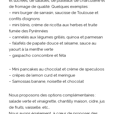
et sucrées, de salades, de plateaux de charcuterie et
de fromage de qualité. Quelques exemples :
– mini burger de sarrasin, saucisse de Toulouse et
confits d’oignons
– mini blinis, crème de ricotta aux herbes et truite
fumée des Pyrénnées
– cannelés aux légumes grillés, quinoa et parmesan
– falafels de papate douce et sésame, sauce au
yaourt à la menthe verte
– gaspacho concombre et féta
– Mini pancakes au chocolat et crème de speculoos
– crêpes de lemon curd et meringue
– Samossas banane, noisette et chocolat
Nous proposons des options complémentaires :
salade verte et vinaigrette, chantilly maison, cidre, jus
de fruits, vaisselle, etc…
Nous avons également
à cœur de proposer des